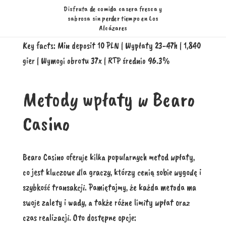
Disfruta de comida casera fresca y
sabrosa sin perder tiempo en Los
Alcázares
Key facts:
Min deposit 10 PLN | Wypłaty 23-47h | 1,840
gier | Wymogi obrotu 37x | RTP średnio 96.3%
Metody wpłaty w Bearo
Casino
Bearo Casino oferuje kilka popularnych metod wpłaty,
co jest kluczowe dla graczy, którzy cenią sobie wygodę i
szybkość transakcji. Pamiętajmy, że każda metoda ma
swoje zalety i wady, a także różne limity wpłat oraz
czas realizacji. Oto dostępne opcje: