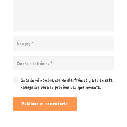
Guarda mi nombre, correo electrónico y web en este
navegador para la próxima vez que comente.
Publicar el comentario