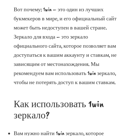
Вот почему: 1win – это один из лучших
букмекеров в мире, и его официальный сайт
может быть недоступен в вашей стране.
Зеркало для входа – это зеркало
официального сайта, которое позволяет вам
доступаться к вашим аккаунту и ставкам, не
зависящим от местонахождения. Мы
рекомендуем вам использовать 1win зеркало,
чтобы не потерять доступ к вашим ставкам.
Как использовать 1win
зеркало?
Вам нужно найти 1win зеркало, которое