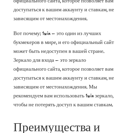
официального сайта, которое позволяет вам
доступаться к вашим аккаунту и ставкам, не
зависящим от местонахождения.
Вот почему: 1win – это один из лучших
букмекеров в мире, и его официальный сайт
может быть недоступен в вашей стране.
Зеркало для входа – это зеркало
официального сайта, которое позволяет вам
доступаться к вашим аккаунту и ставкам, не
зависящим от местонахождения. Мы
рекомендуем вам использовать 1win зеркало,
чтобы не потерять доступ к вашим ставкам.
Преимущества и