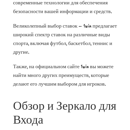
современные технологии для обеспечения
безопасности вашей информации и средств.
Великолепный выбор ставок – 1win предлагает
широкий спектр ставок на различные виды
спорта, включая футбол, баскетбол, теннис и
другие.
Также, на официальном сайте 1win вы можете
найти много других преимуществ, которые
делают его лучшим выбором для игроков.
Обзор и Зеркало для
Входа