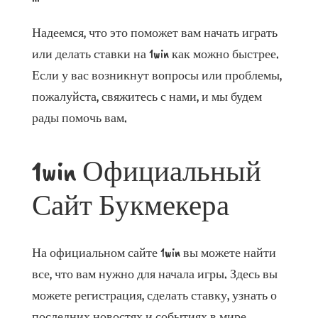
Надеемся, что это поможет вам начать играть
или делать ставки на 1win как можно быстрее.
Если у вас возникнут вопросы или проблемы,
пожалуйста, свяжитесь с нами, и мы будем
рады помочь вам.
1win Официальный
Сайт Букмекера
На официальном сайте 1win вы можете найти
все, что вам нужно для начала игры. Здесь вы
можете регистрация, сделать ставку, узнать о
последних новостях и событиях в мире