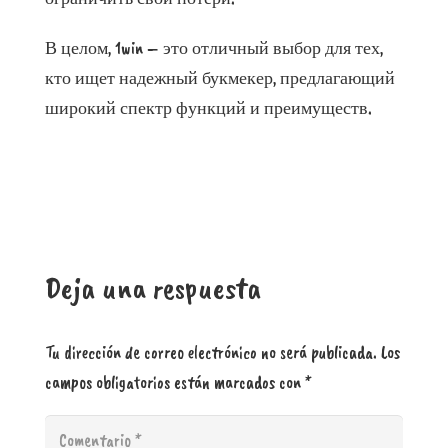
В целом, 1win – это отличный выбор для тех,
кто ищет надежный букмекер, предлагающий
широкий спектр функций и преимуществ.
Deja una respuesta
Tu dirección de correo electrónico no será publicada.
Los
campos obligatorios están marcados con
*