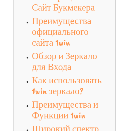
Сайт Букмекера
Преимущества
официального
сайта 1win
Обзор и Зеркало
для Входа
Как использовать
1win зеркало?
Преимущества и
Функции 1win
Широкий спектр