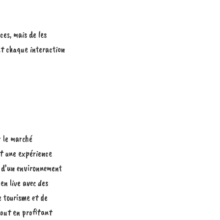
ces, mais de les
et chaque interaction
r le marché
et une expérience
he d’un environnement
en live avec des
e tourisme et de
tout en profitant