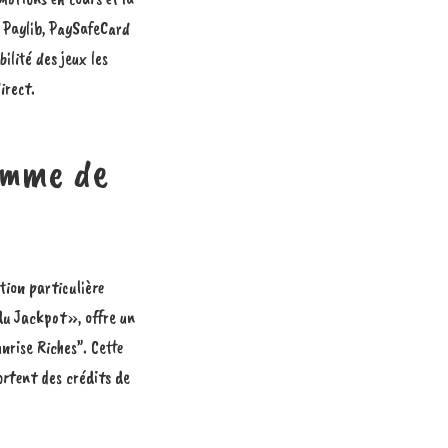
e Paylib, PaySafeCard
ilité des jeux les
irect.
ramme de
tion particulière
du Jackpot », offre un
nrise Riches”. Cette
ortent des crédits de