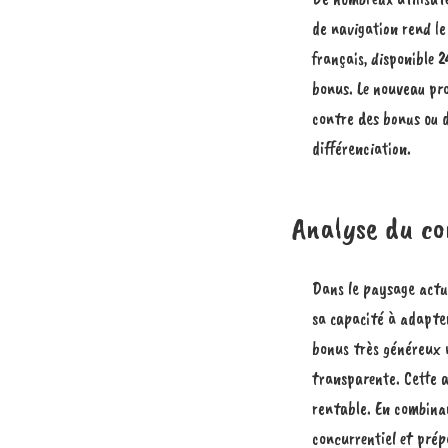
de navigation rend le
français, disponible 
bonus. Le nouveau pro
contre des bonus ou d
différenciation.
Analyse du co
Dans le paysage actue
sa capacité à adapter
bonus très généreux m
transparente. Cette a
rentable. En combinan
concurrentiel et prép