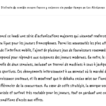
Disfruta de comida casera fresca y sabrosa sin perder tiempo en Los Alcázares
ncé ce lundi une série d’actualisations majeures qui viennent renforce
en ligne pour les joueurs francophones. Parmi les nouveautés les plus at
de l’interface mobile, l’ajout de plusieurs jeux de fournisseurs renommés
pensé pour répondre aux exigences des joueurs modernes. En outre, le s
lle de deux semaines, incluant un tournoi de machines à sous à jackpo
s sportives. Ces changements interviennent à un moment où le marché d
roissance soutenue, et ils montrent que le shikaka casino mise sur l’inn
différencier de la concurrence. Au cœur de cette stratégie, la marque ve
curisée et surtout très rentable pour les joueurs, tout en gardant une 
conditions d’accès aux offres.