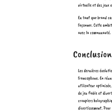
virtuelle et des jeux e
En tant que brand cas
façonner. Cette ambi
avec la communauté.
Conclusion
Les dernières évoluti
francophone. En réuni
utilisateur optimisée,
de jeu fiable et dive
croupiers holographiq
divertissement. Pour 