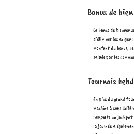
Bonus de bien
Le bonus de bienvenue
d’éliminer les exigenc
montant du bonus, ce 
saluée par les commun
Tournois hebd
En plus du grand tour
machine à sous différ
remporte un jackpot p
la journée a égalemen