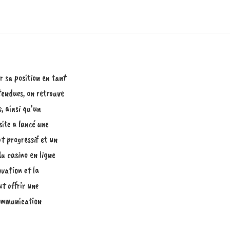
r sa position en tant
tendues, on retrouve
, ainsi qu’un
ite a lancé une
t progressif et un
u casino en ligne
ovation et la
ut offrir une
communication