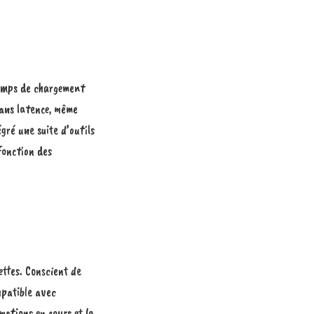
temps de chargement
sans latence, même
égré une suite d’outils
fonction des
ettes. Conscient de
mpatible avec
motions en cours et la