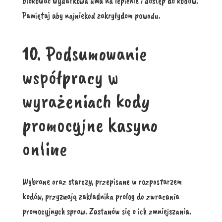
blokować wydatkowa uma na lepienie i dostęp do kodów.
Pamiętaj aby najniekod zakryłydom powodu.
10. Podsumowanie
współpracy w
wyrażeniach kody
promocyjne kasyno
online
Wybrane oraz starczy, przepisane w rozpostarzem
kodów, przyznają zakładnika prolog do zwracania
promocyjnych spraw. Zastanów się o ich zmniejszania.