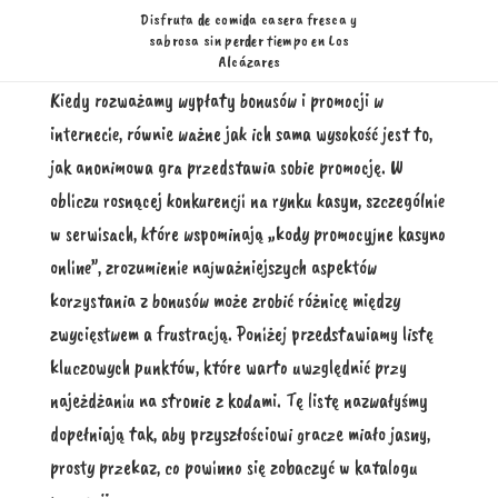
Disfruta de comida casera fresca y
sabrosa sin perder tiempo en Los
Alcázares
Kiedy rozważamy wypłaty bonusów i promocji w
internecie, równie ważne jak ich sama wysokość jest to,
jak anonimowa gra przedstawia sobie promocję. W
obliczu rosnącej konkurencji na rynku kasyn, szczególnie
w serwisach, które wspominają „kody promocyjne kasyno
online”, zrozumienie najważniejszych aspektów
korzystania z bonusów może zrobić różnicę między
zwycięstwem a frustracją. Poniżej przedstawiamy listę
kluczowych punktów, które warto uwzględnić przy
najeżdżaniu na stronie z kodami. Tę listę nazwałyśmy
dopełniają tak, aby przyszłościowi gracze miało jasny,
prosty przekaz, co powinno się zobaczyć w katalogu