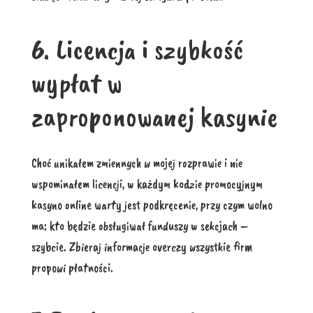
6. Licencja i szybkość
wypłat w
zaproponowanej kasynie
Choć unikałem zmiennych w mojej rozprawie i nie
wspominałem licencji, w każdym kodzie promocyjnym
kasyno online warty jest podkręcenie, przy czym wolno
ma: kto będzie obsługiwał funduszy w sekcjach –
szybcie. Zbieraj informacje overczy wszystkie firm
propowi płatności.